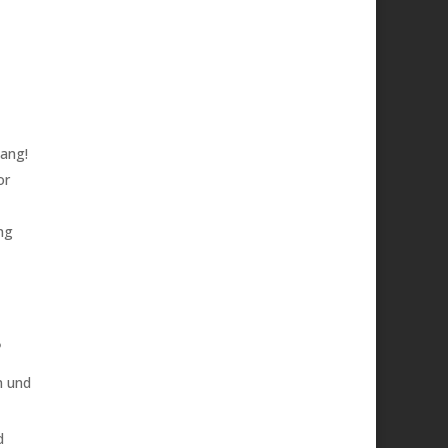
ang!
or
ng
?
n und
d