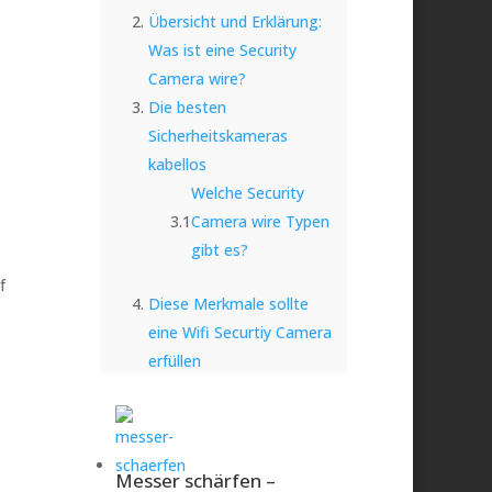
Übersicht und Erklärung:
Was ist eine Security
Camera wire?
Die besten
Sicherheitskameras
kabellos
Welche Security
Camera wire Typen
gibt es?
f
Diese Merkmale sollte
eine Wifi Securtiy Camera
erfüllen
Warum Security
Awareness?
Was ist die führende
kabellose
Messer schärfen –