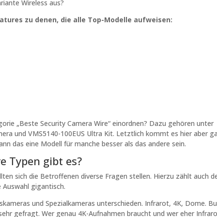
riante Wireless aus?
atures zu denen, die alle Top-Modelle aufweisen:
egorie „Beste Security Camera Wire“ einordnen? Dazu gehören unter
ra und VMS5140-100EUS Ultra Kit. Letztlich kommt es hier aber g
kann das eine Modell für manche besser als das andere sein.
e Typen gibt es?
ten sich die Betroffenen diverse Fragen stellen. Hierzu zählt auch d
e Auswahl gigantisch.
ameras und Spezialkameras unterschieden. Infrarot, 4K, Dome. Bul
sehr gefragt. Wer genau 4K-Aufnahmen braucht und wer eher Infrar