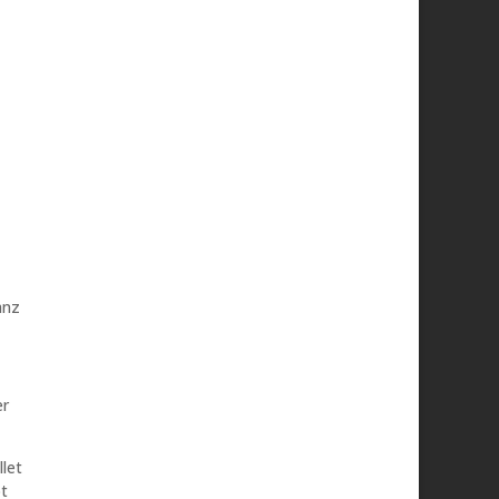
anz
er
let
ot