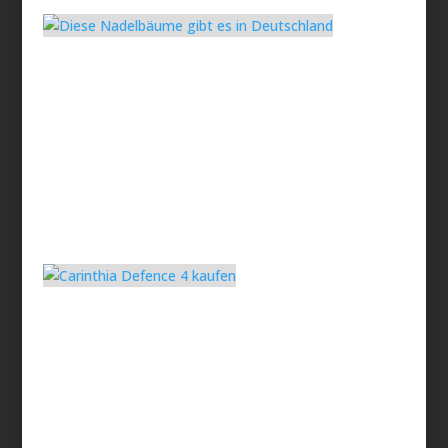
Hajo Simons
Okt. 06, 2023
Die besten Campinglampen im Test
Der Campingurlaub bringt einige
Herausforderungen mit sich. Diese sind gut zu
meistern, wenn man die passenden Gadgets...
Hajo Simons
Okt. 06, 2023
Nadelbäume Arten in Deutschland
bestimmen
Eine Baumartbestimmung gelingt meistens anhand