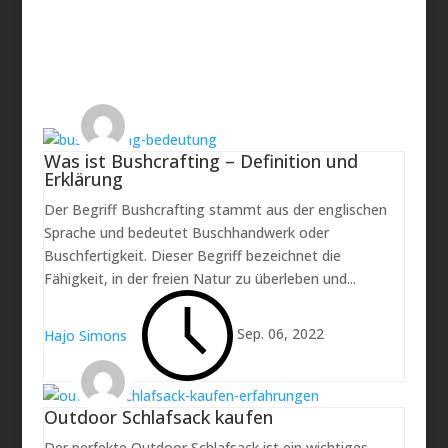
der Blätter, was bei den vielen verschiedenen
Nadelbäume Arten in...
Hajo Simons
Was ist Bushcrafting – Definition und
Juli 30, 2023
Erklärung
Carinthia Defence 4 – Test und
Erfahrungen
Der Begriff Bushcrafting stammt aus der englischen
Outdoor-Abenteuer und Campingausflüge bieten
Sprache und bedeutet Buschhandwerk oder
eine spannende Auszeit vom Alltag und die
Buschfertigkeit. Dieser Begriff bezeichnet die
Möglichkeit, die Natur hautnah...
Fähigkeit, in der freien Natur zu überleben und...
Sep. 06, 2022
Hajo Simons
Outdoor Schlafsack kaufen
Der perfekte Outdoor Schlafsack ist ein wichtiges