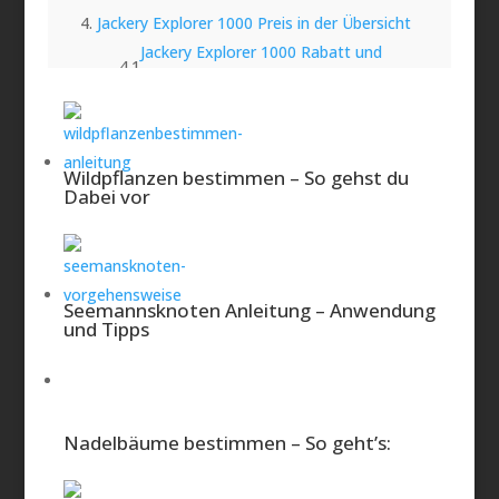
Jackery Explorer 1000 Preis in der Übersicht
Jackery Explorer 1000 Rabatt und
Aktionscodes - Wo kann sie finden?
Jackery Explorer 1000 kaufen mit Solarpanel –
Die Zukunft der Energieversorgung?
Wildpflanzen bestimmen – So gehst du
Ein Solarmodul bietet beim Jackery
Dabei vor
Explorer 1000 zusätzliche Optionen
Das sind die Vorteile eines Jackery Explorer
1000 Set
Seemannsknoten Anleitung – Anwendung
und Tipps
Jackery Explorer 1000 technische Daten
Was ist eine gute Jackery Explorer
1000 Alternative?
Nadelbäume bestimmen – So geht’s:
Fazit der Redaktion
Häufige Fragen: