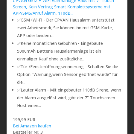
CPVAN GSM + WiFi Alarmanlage Haus mit 7" Touch
Screen, Kein Vertrag Smart Komplettsysteme mit
APP/SMS/Anruf Alarm, 110dB...
✅GSM+Wi-Fi - Der CPVAN Hausalarm unterstützt
zwei Arbeitsmodi, Sie können ihn mit GSM-Karte,
APP oder beidem...
✅Keine monatlichen Gebühren - Eingebaute
5000mAh Batterie Hausalarmanlage ist ein
einmaliger Kauf ohne zusätzliche...
✅Tür-/Fensteröffnungserinnerung - Schalten Sie die
Option "Warnung,wenn Sensor geöffnet wurde" für
die...
✅Lauter Alarm - Mit eingebauter 110dB Sirene, wenn
der Alarm ausgelöst wird, gibt der 7" Touchscreen
Host einen...
199,99 EUR
Bei Amazon kaufen
Bestseller Nr. 3